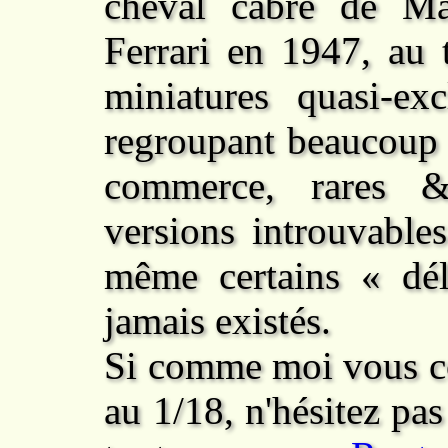
cheval cabré de M
Ferrari
en 1947, au t
miniatures quasi-e
regroupant beaucoup 
commerce, rares &
versions introuvable
même certains « dél
jamais existés.
Si comme moi vous co
au 1/18, n'hésitez pa