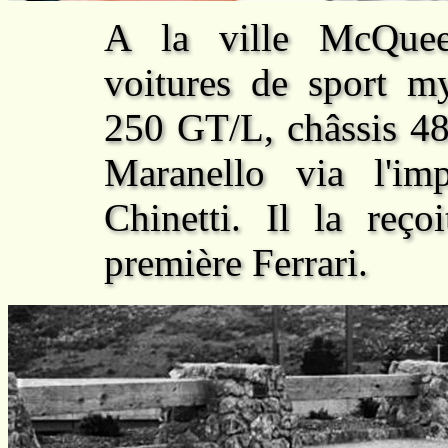
A la ville McQue
voitures de sport my
250 GT/L, châssis 4
Maranello via l'imp
Chinetti. Il la reç
première Ferrari.