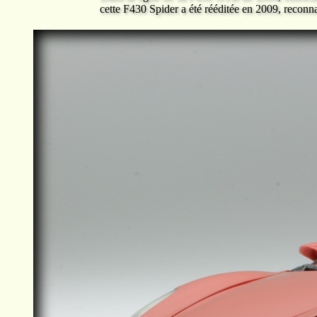
cette F430 Spider a été rééditée en 2009, reconna